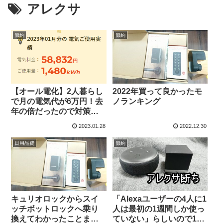
アレクサ
節約
節約
【オール電化】2人暮らし
2022年買って良かったモ
で月の電気代が6万円！去
ノランキング
年の倍だったので対策し
た話
2023.01.28
2022.12.30
日用品費
節約
キュリオロックからスイ
「Alexaユーザーの4人に1
ッチボットロックへ乗り
人は最初の1週間しか使っ
換えてわかったことまと
ていない」らしいので1週