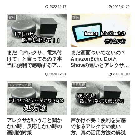
め
間アレクサ断ちしてみた
2022.12.17
2022.01.22
節約
節約
まだ「アレクサ、電気付
まだ画面ついてないの？
けて」と言ってるの？本
AmazonEcho Dotと
当に便利で感動するアレ
Showの違いとアレクサと
クサ活用方法を教える
の付き合い方
2020.12.31
2022.01.09
【スマートホーム】
メンテナンス費
日用品費
アレクサがいうこと聞か
声かけ不要！便利を実感
ない時、反応しない時の
できるアレクサの使い
画期的対策
方。真の活用方法の解説