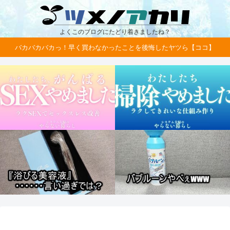
よくこのブログにたどり着きましたね？
バカバカバカっ！早く買わなかったことを後悔したヤツら【ココ】