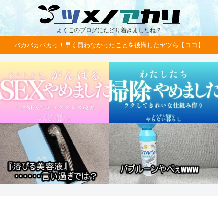
よくこのブログにたどり着きましたね？
バカバカバカっ！早く買わなかったことを後悔したヤツら【ココ】