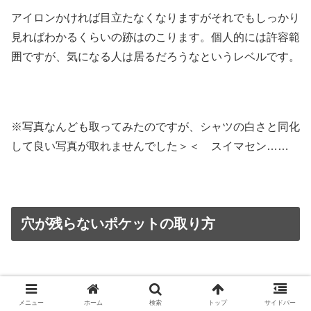
アイロンかければ目立たなくなりますがそれでもしっかり
見ればわかるくらいの跡はのこります。個人的には許容範
囲ですが、気になる人は居るだろうなというレベルです。
※写真なんども取ってみたのですが、シャツの白さと同化
して良い写真が取れませんでした＞＜ スイマセン……
穴が残らないポケットの取り方
ぼくがやっている穴の残りにくいポケットの取り方を紹介
メニュー
ホーム
検索
トップ
サイドバー