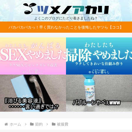
よくこのブログにたどり着きましたね？
バカバカバカっ！早く買わなかったことを後悔したヤツら【ココ】
ホーム
節約
被服費