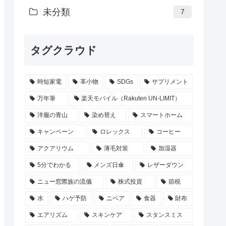
未分類
7
タグクラウド
時短家電
革小物
SDGs
サプリメント
万年筆
楽天モバイル（Rakuten UN-LIMIT）
洋服の青山
染め替え
スマートホーム
キャンペーン
ロレックス
コーヒー
アクアリウム
薄毛対策
加湿器
5分でわかる
メンズ日傘
レザーダウン
ニュー窓際族の流儀
株式投資
節税
水
ハゲ予防
ニベア
食器
財布
エアリズム
スキンケア
スタンスミス