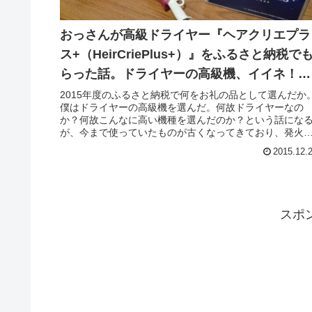
おっさんが高級ドライヤー『ヘアクリエプラ
ス+（HeirCriePlus+）』をふるさと納税で
らった話。ドライヤーの高級機、イイネ！
（抜け毛対策的な意味で）
2015年度のふるさと納税で何をお礼の品として選んだか
僕はドライヤーの高級機を選んだ。何故ドライヤーなの
か？何故こんなに高い機種を選んだのか？という話にな
が、今まで使っていたものが古くなってきており、発火
たりしたらやだなーって思ったこ...
2015.12.
スポ