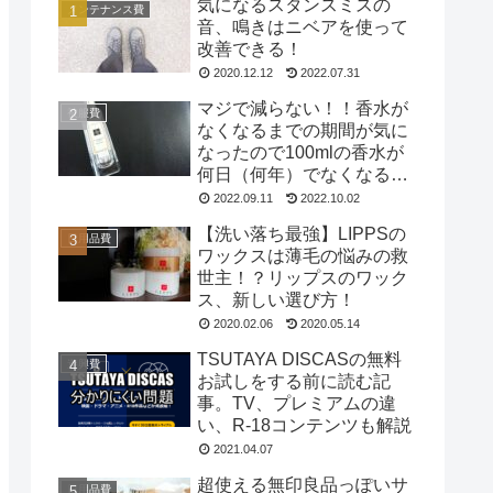
気になるスタンスミスの
メンテナンス費
音、鳴きはニベアを使って
改善できる！
2020.12.12
2022.07.31
マジで減らない！！香水が
被服費
なくなるまでの期間が気に
なったので100mlの香水が
何日（何年）でなくなるの
か試してみた
2022.09.11
2022.10.02
【洗い落ち最強】LIPPSの
日用品費
ワックスは薄毛の悩みの救
世主！？リップスのワック
ス、新しい選び方！
2020.02.06
2020.05.14
TSUTAYA DISCASの無料
遊興費
お試しをする前に読む記
事。TV、プレミアムの違
い、R-18コンテンツも解説
2021.04.07
超使える無印良品っぽいサ
日用品費