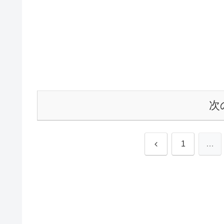
次
前
1
…
へ