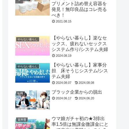
プリメント詰め替え容器を
発見！無印良品はコレ売る
べき！
2021.08.15
【やらない暮らし】楽なセ
やらない暮らし
ックス、疲れないセックス
システム作り/システム夫婦
2024.08.19
【やらない暮らし】家事分
やらない暮らし
担 床そうじシステム/シス
テム夫婦
2024.08.07
2024.08.08
ブラック企業からの脱出
転職
2024.06.17
2024.06.20
ウマ娘ガチャ初の★3排出
遊興費
率1.5倍は無課金微課金にと