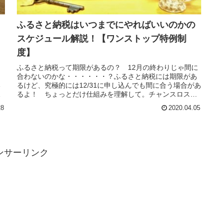
ふるさと納税はいつまでにやればいいのかの
も
スケジュール解説！【ワンストップ特例制
度】
。
ふるさと納税って期限があるの？ 12月の終わりじゃ間に
合わないのかな・・・・・・？ふるさと納税には期限があ
る
るけど、究極的には12/31に申し込んでも間に合う場合があ
し
るよ！ ちょっとだけ仕組みを理解して。チャンスロスを
なくそう！結論：ふるさと...
28
2020.04.05
ンサーリンク