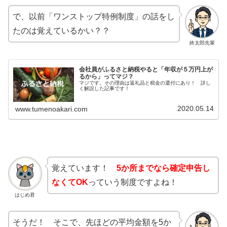
で、以前「ワンストップ特例制度」の話をし
たのは覚えているかい？？
終太郎先輩
会社員がふるさと納税やると「年収が５万円上が
るから」ってマジ？
マジです。その理由は返礼品と税金の還付にあり！ 詳し
く解説した記事です！
2020.05.14
www.tumenoakari.com
覚えています！
5か所までなら確定申告し
なくてOK
っていう制度ですよね！
はじめ君
そうだ！ そこで、先ほどの平均金額を5か