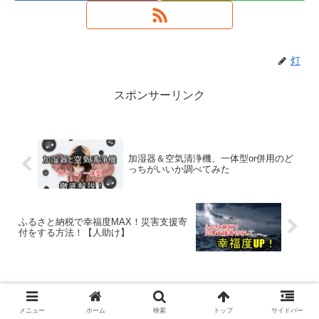
灯
スポンサーリンク
加湿器＆空気清浄機、一体型or併用のど
っちがいいか調べてみた
ふるさと納税で幸福度MAX！災害支援寄
付をする方法！【人助け】
コメント
メニュー
ホーム
検索
トップ
サイドバー