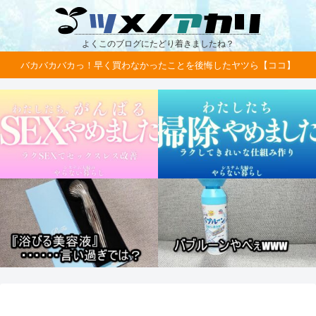
よくこのブログにたどり着きましたね？
バカバカバカっ！早く買わなかったことを後悔したヤツら【ココ】