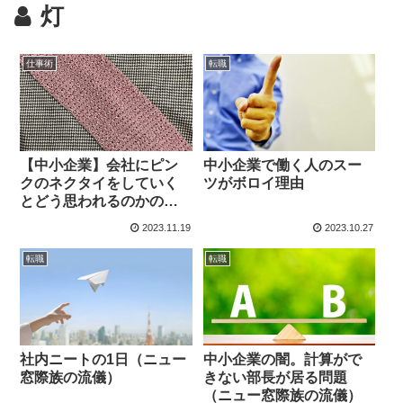
灯
仕事術
転職
【中小企業】会社にピン
中小企業で働く人のスー
クのネクタイをしていく
ツがボロイ理由
とどう思われるのかの実
践
2023.11.19
2023.10.27
転職
転職
社内ニートの1日（ニュー
中小企業の闇。計算がで
窓際族の流儀）
きない部長が居る問題
（ニュー窓際族の流儀）