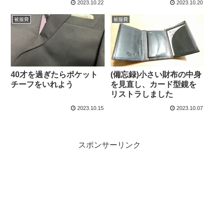
2023.10.22
2023.10.20
群）
被服費
被服費
40才を過ぎたらポケット
(備忘録)小さい財布の中身
チーフをいれよう
を見直し、カード型鏡を
リストラしました
2023.10.15
2023.10.07
スポンサーリンク