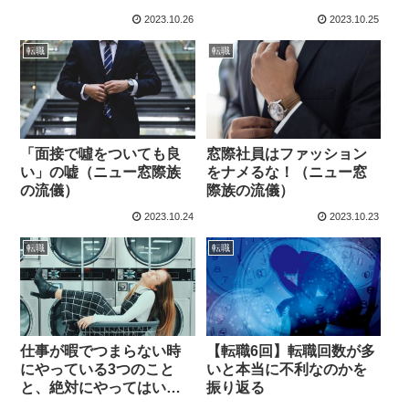
2023.10.26
2023.10.25
転職
転職
「面接で噓をついても良
窓際社員はファッション
い」の嘘（ニュー窓際族
をナメるな！（ニュー窓
の流儀）
際族の流儀）
2023.10.24
2023.10.23
転職
転職
仕事が暇でつまらない時
【転職6回】転職回数が多
にやっている3つのこと
いと本当に不利なのかを
と、絶対にやってはいけ
振り返る
ない1つのこと（退屈症候