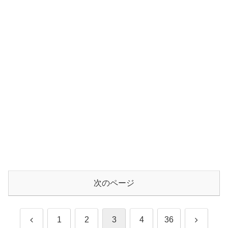
次のページ
前
次
1
2
3
4
36