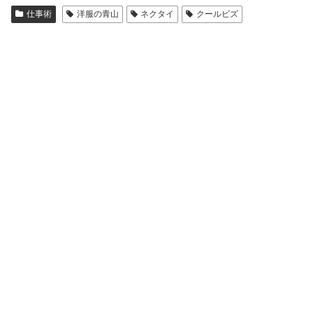
仕事術
洋服の青山
ネクタイ
クールビズ