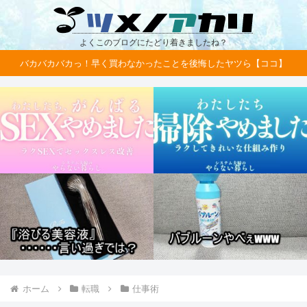
よくこのブログにたどり着きましたね？
バカバカバカっ！早く買わなかったことを後悔したヤツら【ココ】
ホーム
転職
仕事術