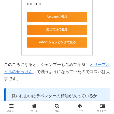
10015110
Amazonで見る
楽天市場で見る
Yahoo!ショッピングで見る
このころになると、シャンプーも含めて全身「
オリーブオ
イルのせっけん
」で洗うようになっていたのでコスパは大
事です。
良いにおいはラベンダーの精油が入っているか
ら。
値段が高いのもラベンダーの精油が入っているか
メニュー
ホーム
検索
トップ
サイドバー