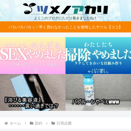
よくこのブログにたどり着きましたね？
バカバカバカっ！早く買わなかったことを後悔したヤツら【ココ】
ホーム
節約
日用品費