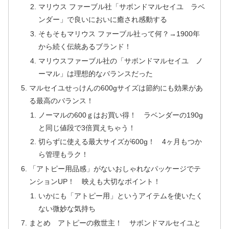
マリウス ファーブル社「サボンドマルセイユ ラベ
ンダー」で良いにおいに癒され感動する
そもそもマリウス ファーブル社って何？→1900年
から続く伝統あるブランド！
マリウスファーブル社の「サボンドマルセイユ ノ
ーマル」は理想的なバランスだった
マルセイユせっけんの600gサイズは節約にも効果があ
る最高のバランス！
ノーマルの600ｇはお買い得！ ラベンダーの190g
と同じ値段で3倍買えちゃう！
切らずに使える最大サイズが600g！ 4ヶ月もつか
ら管理もラク！
「アトピー用品感」がないおしゃれなパッケージでテ
ンションUP！ 映えも大切なポイント！
いかにも「アトピー用」というアイテムを使いたく
ない微妙な気持ち
まとめ アトピーの救世主！ サボンドマルセイユと