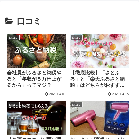
口コミ
口コミ
口コミ
会社員がふるさと納税や
【徹底比較】「さとふ
ると「年収が５万円上が
る」と「楽天ふるさと納
るから」ってマジ？
税」はどちらがおすすめ
でおトクなのか？ + 変
2020.04.07
2020.04.15
わったふるさと納税サイ
ト情報！
口コミ
口コミ