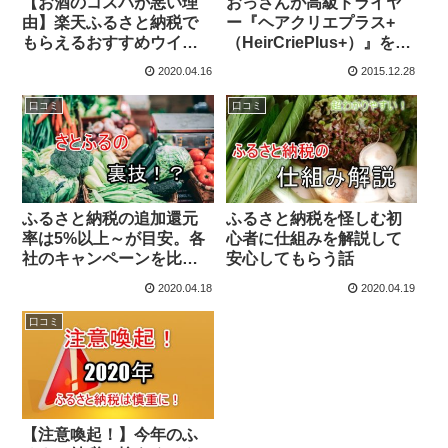
【お酒のコスパが悪い理
おっさんが高級ドライヤ
由】楽天ふるさと納税で
ー『ヘアクリエプラス+
もらえるおすすめウイス
（HeirCriePlus+）』をふ
キーまとめ！ + コスパ
るさと納税でもらった
2020.04.16
2015.12.28
比較のおまけつき！
話。ドライヤーの高級
機、イイネ！（抜け毛対
口コミ
口コミ
策的な意味で）
ふるさと納税の追加還元
ふるさと納税を怪しむ初
率は5%以上～が目安。各
心者に仕組みを解説して
社のキャンペーンを比較
安心してもらう話
して解説！
2020.04.18
2020.04.19
口コミ
【注意喚起！】今年のふ