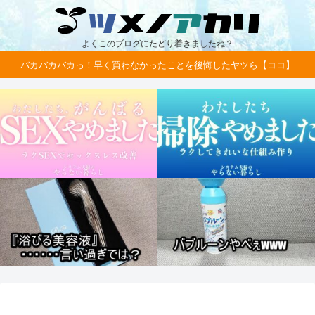
よくこのブログにたどり着きましたね？
バカバカバカっ！早く買わなかったことを後悔したヤツら【ココ】