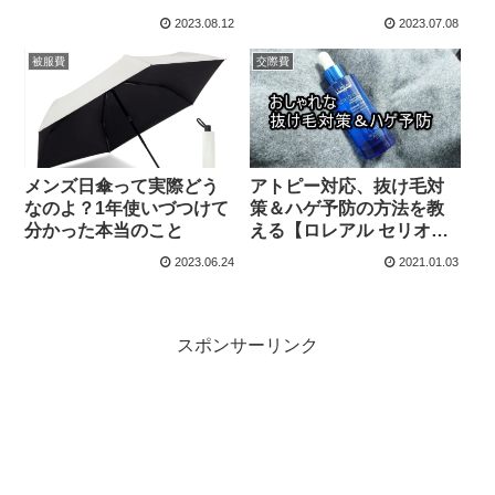
記）
2023.08.12
2023.07.08
被服費
交際費
メンズ日傘って実際どう
アトピー対応、抜け毛対
なのよ？1年使いづつけて
策＆ハゲ予防の方法を教
分かった本当のこと
える【ロレアル セリオキ
シル デンサーヘア】
2023.06.24
2021.01.03
スポンサーリンク