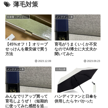
薄毛対策
医療費（アトピー）
メンテナンス費
【45%オフ！】オリーブ
育毛がうまくいくか不安
せっけんを最安値で買う
なのでAI博士に大丈夫か
方法
聞いてみた
2023.12.09
2023.09.23
メンテナンス費
日用品費
みんなでリアップ買って
ハンディファンと日傘を
育毛しようぜ！（短期的
併用したらヤバかった
に使ってみた感想を追