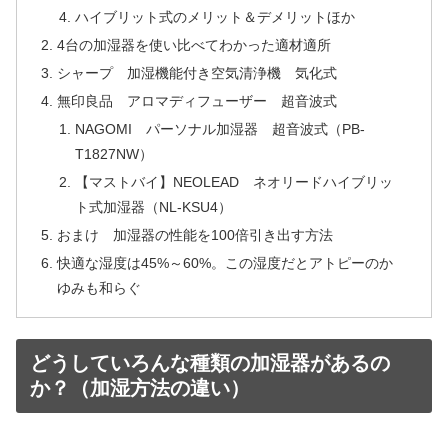
ハイブリット式のメリット＆デメリットほか
4台の加湿器を使い比べてわかった適材適所
シャープ 加湿機能付き空気清浄機 気化式
無印良品 アロマディフューザー 超音波式
NAGOMI パーソナル加湿器 超音波式（PB-
T1827NW）
【マストバイ】NEOLEAD ネオリードハイブリッ
ト式加湿器（NL-KSU4）
おまけ 加湿器の性能を100倍引き出す方法
快適な湿度は45%～60%。この湿度だとアトピーのか
ゆみも和らぐ
どうしていろんな種類の加湿器があるの
か？（加湿方法の違い）