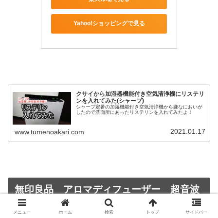
Yahoo!ショッピングで見る
クサイから加湿器機能付き空気清浄機にリステリ
ンを入れてみた(シャープ)
シャープ定番の加湿機能付き空気清浄機から嫌なにおいが
したので洗面所にあったリステリンを入れてみたよ！
2021.01.17
www.tumenoakari.com
無印良品 アロマディフューザー 超音波
式
メニュー
ホーム
検索
トップ
サイドバー