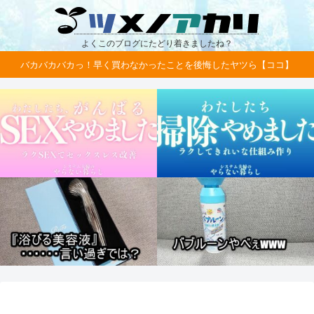
よくこのブログにたどり着きましたね？
バカバカバカっ！早く買わなかったことを後悔したヤツら【ココ】