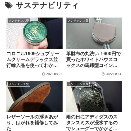
サステナビリティ
メンテナンス費
メンテナンス費
コロニル1909シュプリー
革財布の丸洗い！600円で
ムクリームデラックス並
買ったホワイトハウスコ
行輸入品を使ってわかっ
ックスの馬蹄型コインケ
た１つのメリット４つの
ースを洗ったら生き返っ
2022.08.21
2022.08.14
デメリット
た話
メンテナンス費
メンテナンス費
レザーソールの浮きあが
雨の日にアディダスのス
り、はがれを補修してみ
タンスミスが浸水するの
た
でシューグーでかかと補