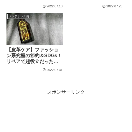
修、防水した話
2022.07.18
2022.07.23
メンテナンス費
【皮革ケア】ファッショ
ン系究極の節約＆SDGs！
リペアで超役立だったも
の4選（メルカリ活用術）
2022.07.31
スポンサーリンク