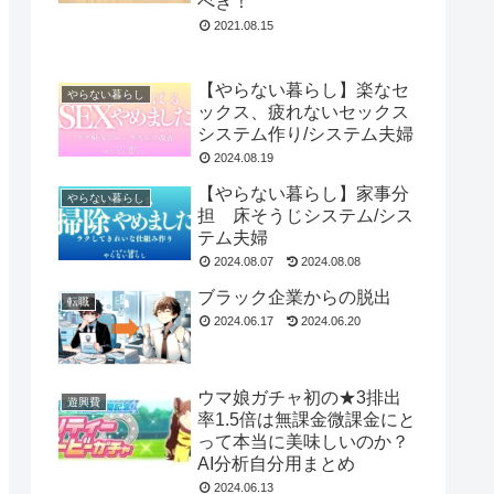
べき！
2021.08.15
【やらない暮らし】楽なセ
やらない暮らし
ックス、疲れないセックス
システム作り/システム夫婦
2024.08.19
【やらない暮らし】家事分
やらない暮らし
担 床そうじシステム/シス
テム夫婦
2024.08.07
2024.08.08
ブラック企業からの脱出
転職
2024.06.17
2024.06.20
ウマ娘ガチャ初の★3排出
遊興費
率1.5倍は無課金微課金にと
って本当に美味しいのか？
AI分析自分用まとめ
2024.06.13