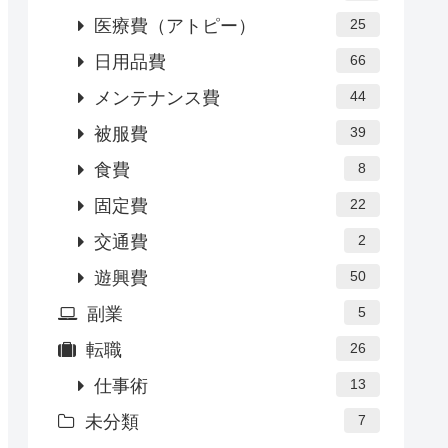
医療費（アトピー）
25
日用品費
66
メンテナンス費
44
被服費
39
食費
8
固定費
22
交通費
2
遊興費
50
副業
5
転職
26
仕事術
13
未分類
7