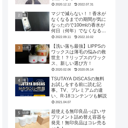
2020.12.12
2022.07.31
マジで減らない！！香水が
被服費
なくなるまでの期間が気に
なったので100mlの香水が
何日（何年）でなくなるの
か試してみた
2022.09.11
2022.10.02
【洗い落ち最強】LIPPSの
日用品費
ワックスは薄毛の悩みの救
世主！？リップスのワック
ス、新しい選び方！
2020.02.06
2020.05.14
TSUTAYA DISCASの無料
遊興費
お試しをする前に読む記
事。TV、プレミアムの違
い、R-18コンテンツも解説
2021.04.07
超使える無印良品っぽいサ
日用品費
プリメント詰め替え容器を
発見！無印良品はコレ売る