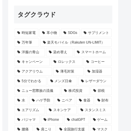
タグクラウド
時短家電
革小物
SDGs
サプリメント
万年筆
楽天モバイル（Rakuten UN-LIMIT）
洋服の青山
染め替え
スマートホーム
キャンペーン
ロレックス
コーヒー
アクアリウム
薄毛対策
加湿器
5分でわかる
メンズ日傘
レザーダウン
ニュー窓際族の流儀
株式投資
節税
水
ハゲ予防
ニベア
食器
財布
エアリズム
スキンケア
スタンスミス
パジャマ
iPhone
chatGPT
ゲーム
腰痛
肩こり
全国旅行支援
マスク