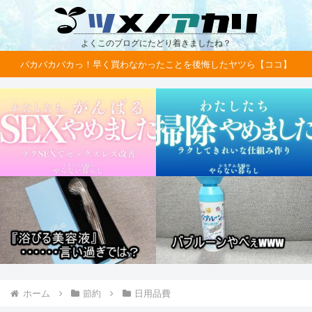
よくこのブログにたどり着きましたね？
バカバカバカっ！早く買わなかったことを後悔したヤツら【ココ】
ホーム
節約
日用品費