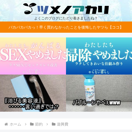
よくこのブログにたどり着きましたね？
バカバカバカっ！早く買わなかったことを後悔したヤツら【ココ】
ホーム
節約
遊興費