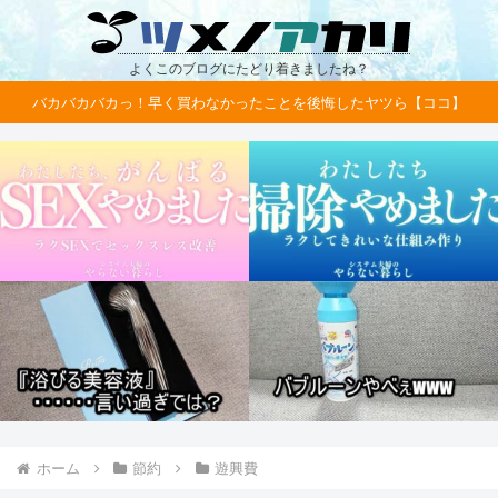
よくこのブログにたどり着きましたね？
バカバカバカっ！早く買わなかったことを後悔したヤツら【ココ】
ホーム
節約
遊興費