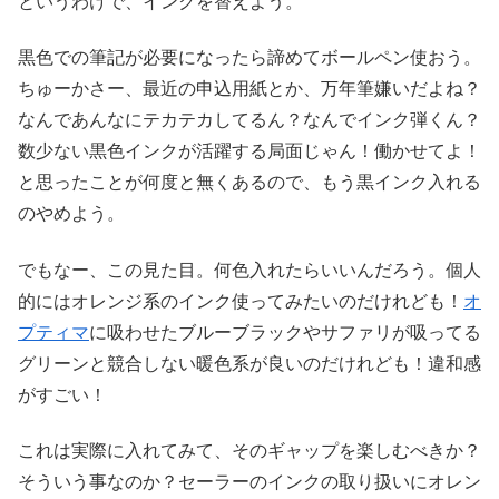
というわけで、インクを替えよう。
黒色での筆記が必要になったら諦めてボールペン使おう。
ちゅーかさー、最近の申込用紙とか、万年筆嫌いだよね？
なんであんなにテカテカしてるん？なんでインク弾くん？
数少ない黒色インクが活躍する局面じゃん！働かせてよ！
と思ったことが何度と無くあるので、もう黒インク入れる
のやめよう。
でもなー、この見た目。何色入れたらいいんだろう。個人
的にはオレンジ系のインク使ってみたいのだけれども！
オ
プティマ
に吸わせたブルーブラックやサファリが吸ってる
グリーンと競合しない暖色系が良いのだけれども！違和感
がすごい！
これは実際に入れてみて、そのギャップを楽しむべきか？
そういう事なのか？セーラーのインクの取り扱いにオレン