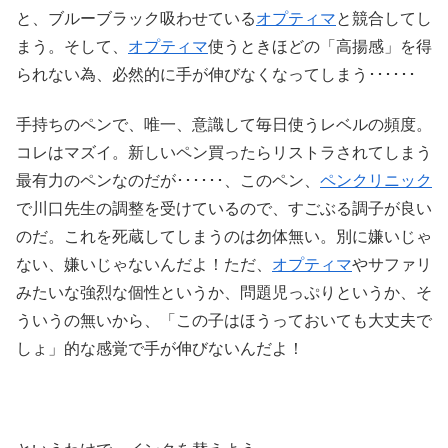
と、ブルーブラック吸わせている
オプティマ
と競合してし
まう。そして、
オプティマ
使うときほどの「高揚感」を得
られない為、必然的に手が伸びなくなってしまう･･････
手持ちのペンで、唯一、意識して毎日使うレベルの頻度。
コレはマズイ。新しいペン買ったらリストラされてしまう
最有力のペンなのだが･･････、このペン、
ペンクリニック
で川口先生の調整を受けているので、すごぶる調子が良い
のだ。これを死蔵してしまうのは勿体無い。別に嫌いじゃ
ない、嫌いじゃないんだよ！ただ、
オプティマ
やサファリ
みたいな強烈な個性というか、問題児っぷりというか、そ
ういうの無いから、「この子はほうっておいても大丈夫で
しょ」的な感覚で手が伸びないんだよ！