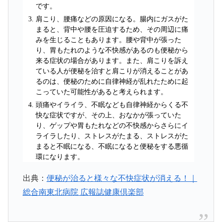
です。
肩こり、腰痛などの原因になる。腸内にガスがた
まると、背中や腰を圧迫するため、その周辺に痛
みを生じることもあります。腰や背中が張った
り、胃もたれのような不快感があるのも便秘から
来る症状の場合があります。また、肩こりを訴え
ている人が便秘を治すと肩こりが消えることがあ
るのは、便秘のために自律神経が乱れたために起
こっていた可能性があると考えられます。
頭痛やイライラ、不眠なども自律神経からくる不
快な症状ですが、その上、おなかが張っていた
り、ゲップや胃もたれなどの不快感からさらにイ
ライラしたり、ストレスがたまる、ストレスがた
まると不眠になる、不眠になると便秘をする悪循
環になります。
出典：
便秘が治ると様々な不快症状が消える！｜
総合南東北病院 広報誌健康倶楽部