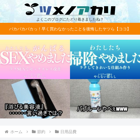
よくこのブログにたどり着きましたね？
バカバカバカっ！早く買わなかったことを後悔したヤツら【ココ】
ホーム
節約
日用品費