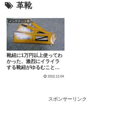
革靴
メンテナンス費
靴紐に1万円以上使ってわ
かった、激烈にイライラ
する靴紐がゆるむことに
対する答え。（革靴/さの
2022.12.04
はたくつひも）
スポンサーリンク