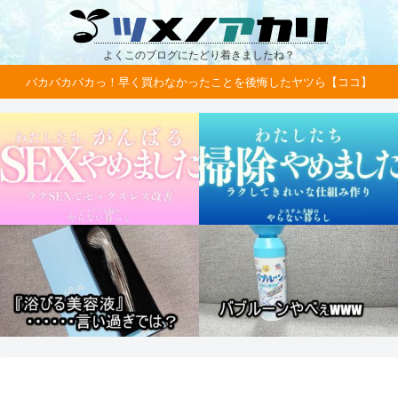
よくこのブログにたどり着きましたね？
バカバカバカっ！早く買わなかったことを後悔したヤツら【ココ】