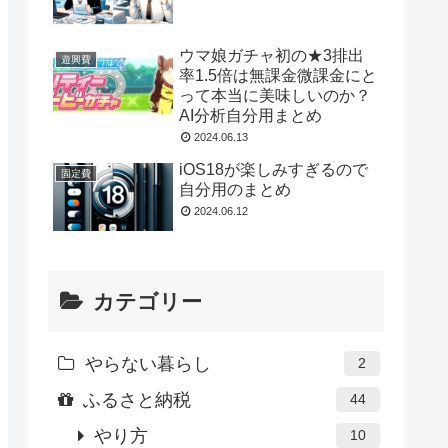
ウマ娘ガチャ初の★3排出
遊興費
率1.5倍は無課金微課金にと
って本当に美味しいのか？
AI分析自分用まとめ
2024.06.13
iOS18が楽しみすぎるので
固定費
自分用のまとめ
2024.06.12
カテゴリー
やらない暮らし
2
ふるさと納税
44
やり方
10