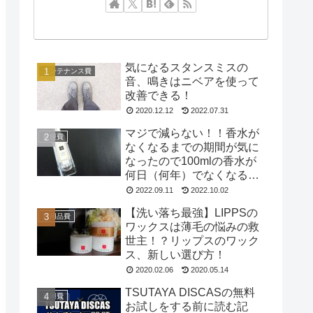
気になるスタンスミスの
メンテナンス費
音、鳴きはニベアを使って
改善できる！
2020.12.12
2022.07.31
マジで減らない！！香水が
被服費
なくなるまでの期間が気に
なったので100mlの香水が
何日（何年）でなくなるの
か試してみた
2022.09.11
2022.10.02
【洗い落ち最強】LIPPSの
日用品費
ワックスは薄毛の悩みの救
世主！？リップスのワック
ス、新しい選び方！
2020.02.06
2020.05.14
TSUTAYA DISCASの無料
遊興費
お試しをする前に読む記