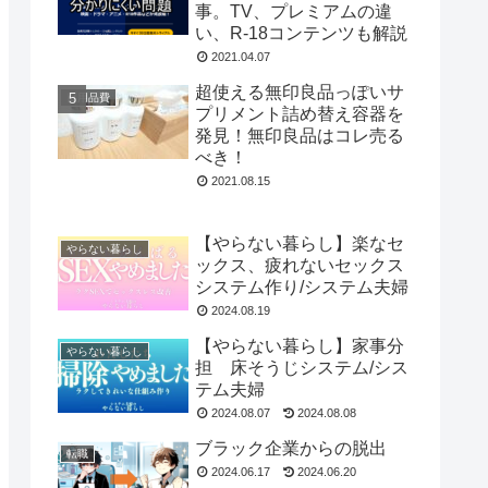
事。TV、プレミアムの違
い、R-18コンテンツも解説
2021.04.07
超使える無印良品っぽいサ
日用品費
プリメント詰め替え容器を
発見！無印良品はコレ売る
べき！
2021.08.15
【やらない暮らし】楽なセ
やらない暮らし
ックス、疲れないセックス
システム作り/システム夫婦
2024.08.19
【やらない暮らし】家事分
やらない暮らし
担 床そうじシステム/シス
テム夫婦
2024.08.07
2024.08.08
ブラック企業からの脱出
転職
2024.06.17
2024.06.20