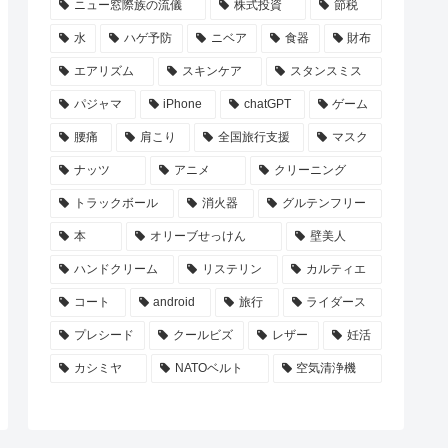
ニュー窓際族の流儀
株式投資
節税
水
ハゲ予防
ニベア
食器
財布
エアリズム
スキンケア
スタンスミス
パジャマ
iPhone
chatGPT
ゲーム
腰痛
肩こり
全国旅行支援
マスク
ナッツ
アニメ
クリーニング
トラックボール
消火器
グルテンフリー
本
オリーブせっけん
壁美人
ハンドクリーム
リステリン
カルティエ
コート
android
旅行
ライダース
プレシード
クールビズ
レザー
妊活
カシミヤ
NATOベルト
空気清浄機