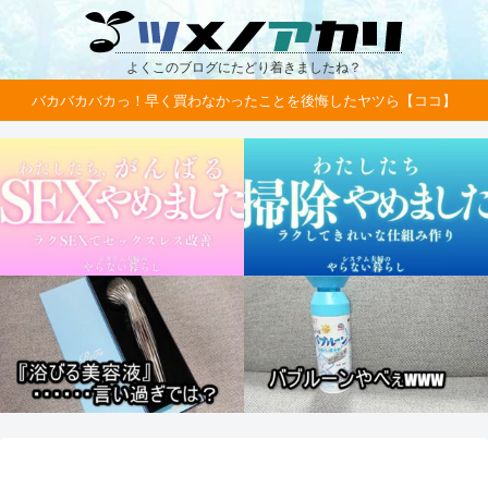
よくこのブログにたどり着きましたね？
バカバカバカっ！早く買わなかったことを後悔したヤツら【ココ】