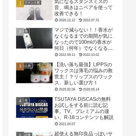
気になるスタンスミスの
メンテナンス費
音、鳴きはニベアを使って
改善できる！
2020.12.12
2022.07.31
マジで減らない！！香水が
被服費
なくなるまでの期間が気に
なったので100mlの香水が
何日（何年）でなくなるの
か試してみた
2022.09.11
2022.10.02
【洗い落ち最強】LIPPSの
日用品費
ワックスは薄毛の悩みの救
世主！？リップスのワック
ス、新しい選び方！
2020.02.06
2020.05.14
TSUTAYA DISCASの無料
遊興費
お試しをする前に読む記
事。TV、プレミアムの違
い、R-18コンテンツも解説
2021.04.07
超使える無印良品っぽいサ
日用品費