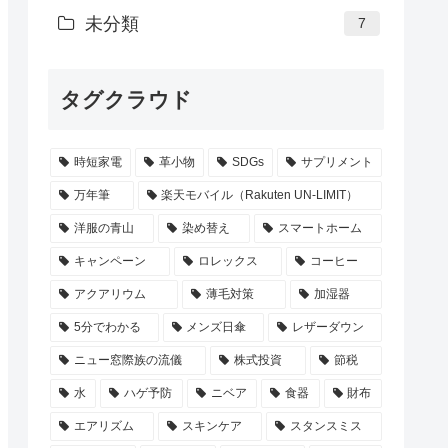
未分類
7
タグクラウド
時短家電
革小物
SDGs
サプリメント
万年筆
楽天モバイル（Rakuten UN-LIMIT）
洋服の青山
染め替え
スマートホーム
キャンペーン
ロレックス
コーヒー
アクアリウム
薄毛対策
加湿器
5分でわかる
メンズ日傘
レザーダウン
ニュー窓際族の流儀
株式投資
節税
水
ハゲ予防
ニベア
食器
財布
エアリズム
スキンケア
スタンスミス