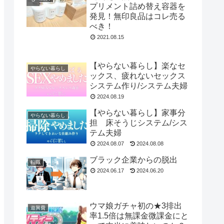
プリメント詰め替え容器を
発見！無印良品はコレ売る
べき！
2021.08.15
【やらない暮らし】楽なセ
やらない暮らし
ックス、疲れないセックス
システム作り/システム夫婦
2024.08.19
【やらない暮らし】家事分
やらない暮らし
担 床そうじシステム/シス
テム夫婦
2024.08.07
2024.08.08
ブラック企業からの脱出
転職
2024.06.17
2024.06.20
ウマ娘ガチャ初の★3排出
遊興費
率1.5倍は無課金微課金にと