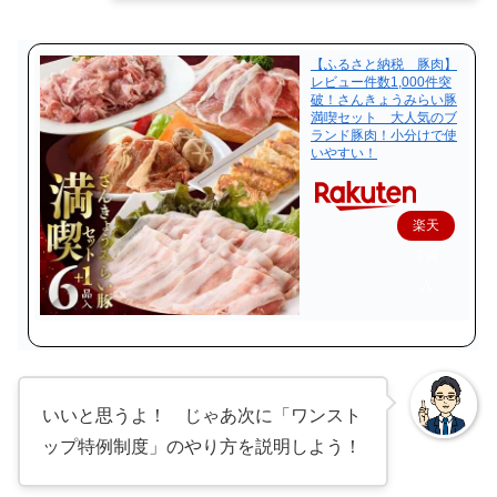
【ふるさと納税 豚肉】
レビュー件数1,000件突
破！さんきょうみらい豚
満喫セット 大人気のブ
ランド豚肉！小分けで使
いやすい！
楽天
で購
入
いいと思うよ！ じゃあ次に「ワンスト
ップ特例制度」のやり方を説明しよう！