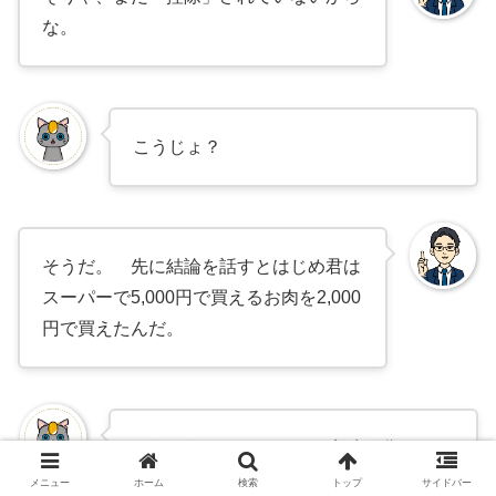
な。
こうじょ？
そうだ。 先に結論を話すとはじめ君は
スーパーで5,000円で買えるお肉を2,000
円で買えたんだ。
どういうことですか？ 意味が分かりま
せん？？？？？
メニュー
ホーム
検索
トップ
サイドバー