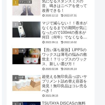
気になるスタンスミスの
メンテナンス費
音、鳴きはニベアを使って
改善できる！
2020.12.12
2022.07.31
マジで減らない！！香水が
被服費
なくなるまでの期間が気に
なったので100mlの香水が
何日（何年）でなくなるの
か試してみた
2022.09.11
2022.10.02
【洗い落ち最強】LIPPSの
日用品費
ワックスは薄毛の悩みの救
世主！？リップスのワック
ス、新しい選び方！
2020.02.06
2020.05.14
超使える無印良品っぽいサ
日用品費
プリメント詰め替え容器を
発見！無印良品はコレ売る
べき！
2021.08.15
TSUTAYA DISCASの無料
遊興費