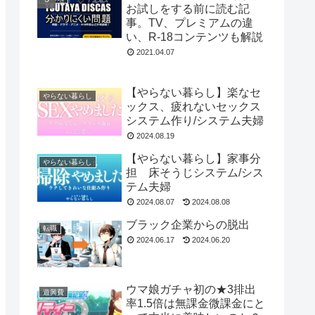
お試しをする前に読む記
事。TV、プレミアムの違
い、R-18コンテンツも解説
2021.04.07
【やらない暮らし】楽なセ
やらない暮らし
ックス、疲れないセックス
システム作り/システム夫婦
2024.08.19
【やらない暮らし】家事分
やらない暮らし
担 床そうじシステム/シス
テム夫婦
2024.08.07
2024.08.08
ブラック企業からの脱出
転職
2024.06.17
2024.06.20
ウマ娘ガチャ初の★3排出
遊興費
率1.5倍は無課金微課金にと