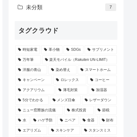
未分類
7
タグクラウド
時短家電
革小物
SDGs
サプリメント
万年筆
楽天モバイル（Rakuten UN-LIMIT）
洋服の青山
染め替え
スマートホーム
キャンペーン
ロレックス
コーヒー
アクアリウム
薄毛対策
加湿器
5分でわかる
メンズ日傘
レザーダウン
ニュー窓際族の流儀
株式投資
節税
水
ハゲ予防
ニベア
食器
財布
エアリズム
スキンケア
スタンスミス