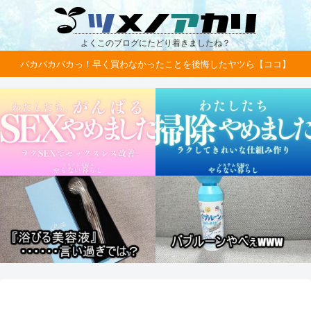
よくこのブログにたどり着きましたね？
バカバカバカっ！早く買わなかったことを後悔したヤツら【ココ】