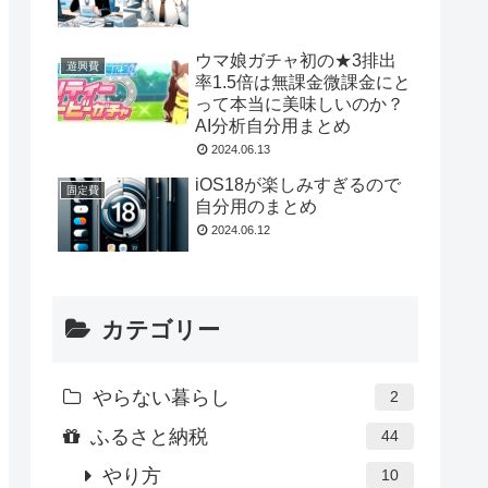
ウマ娘ガチャ初の★3排出
遊興費
率1.5倍は無課金微課金にと
って本当に美味しいのか？
AI分析自分用まとめ
2024.06.13
iOS18が楽しみすぎるので
固定費
自分用のまとめ
2024.06.12
カテゴリー
やらない暮らし
2
ふるさと納税
44
やり方
10