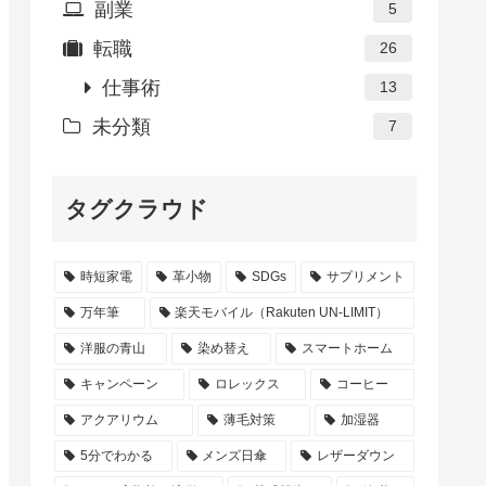
副業
5
転職
26
仕事術
13
未分類
7
タグクラウド
時短家電
革小物
SDGs
サプリメント
万年筆
楽天モバイル（Rakuten UN-LIMIT）
洋服の青山
染め替え
スマートホーム
キャンペーン
ロレックス
コーヒー
アクアリウム
薄毛対策
加湿器
5分でわかる
メンズ日傘
レザーダウン