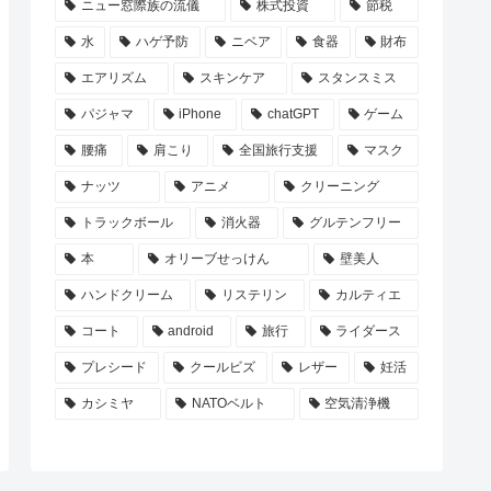
ニュー窓際族の流儀
株式投資
節税
水
ハゲ予防
ニベア
食器
財布
エアリズム
スキンケア
スタンスミス
パジャマ
iPhone
chatGPT
ゲーム
腰痛
肩こり
全国旅行支援
マスク
ナッツ
アニメ
クリーニング
トラックボール
消火器
グルテンフリー
本
オリーブせっけん
壁美人
ハンドクリーム
リステリン
カルティエ
コート
android
旅行
ライダース
プレシード
クールビズ
レザー
妊活
カシミヤ
NATOベルト
空気清浄機