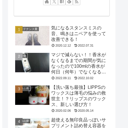
気になるスタンスミスの
メンテナンス費
音、鳴きはニベアを使って
改善できる！
2020.12.12
2022.07.31
マジで減らない！！香水が
被服費
なくなるまでの期間が気に
なったので100mlの香水が
何日（何年）でなくなるの
か試してみた
2022.09.11
2022.10.02
【洗い落ち最強】LIPPSの
日用品費
ワックスは薄毛の悩みの救
世主！？リップスのワック
ス、新しい選び方！
2020.02.06
2020.05.14
超使える無印良品っぽいサ
日用品費
プリメント詰め替え容器を