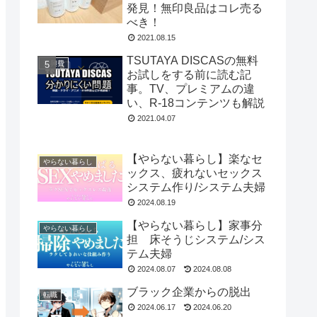
発見！無印良品はコレ売る
べき！
2021.08.15
TSUTAYA DISCASの無料
遊興費
お試しをする前に読む記
事。TV、プレミアムの違
い、R-18コンテンツも解説
2021.04.07
【やらない暮らし】楽なセ
やらない暮らし
ックス、疲れないセックス
システム作り/システム夫婦
2024.08.19
【やらない暮らし】家事分
やらない暮らし
担 床そうじシステム/シス
テム夫婦
2024.08.07
2024.08.08
ブラック企業からの脱出
転職
2024.06.17
2024.06.20