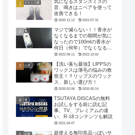
気になるスタンスミスの
メンテナンス費
音、鳴きはニベアを使って
改善できる！
2020.12.12
2022.07.31
マジで減らない！！香水が
被服費
なくなるまでの期間が気に
なったので100mlの香水が
何日（何年）でなくなるの
か試してみた
2022.09.11
2022.10.02
【洗い落ち最強】LIPPSの
日用品費
ワックスは薄毛の悩みの救
世主！？リップスのワック
ス、新しい選び方！
2020.02.06
2020.05.14
TSUTAYA DISCASの無料
遊興費
お試しをする前に読む記
事。TV、プレミアムの違
い、R-18コンテンツも解説
2021.04.07
超使える無印良品っぽいサ
日用品費