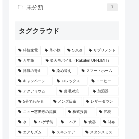
未分類
7
タグクラウド
時短家電
革小物
SDGs
サプリメント
万年筆
楽天モバイル（Rakuten UN-LIMIT）
洋服の青山
染め替え
スマートホーム
キャンペーン
ロレックス
コーヒー
アクアリウム
薄毛対策
加湿器
5分でわかる
メンズ日傘
レザーダウン
ニュー窓際族の流儀
株式投資
節税
水
ハゲ予防
ニベア
食器
財布
エアリズム
スキンケア
スタンスミス