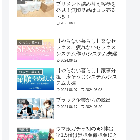
プリメント詰め替え容器を
発見！無印良品はコレ売る
べき！
2021.08.15
【やらない暮らし】楽なセ
やらない暮らし
ックス、疲れないセックス
システム作り/システム夫婦
2024.08.19
【やらない暮らし】家事分
やらない暮らし
担 床そうじシステム/シス
テム夫婦
2024.08.07
2024.08.08
ブラック企業からの脱出
転職
2024.06.17
2024.06.20
ウマ娘ガチャ初の★3排出
遊興費
率1.5倍は無課金微課金にと