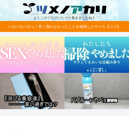
よくこのブログにたどり着きましたね？
バカバカバカっ！早く買わなかったことを後悔したヤツら【ココ】